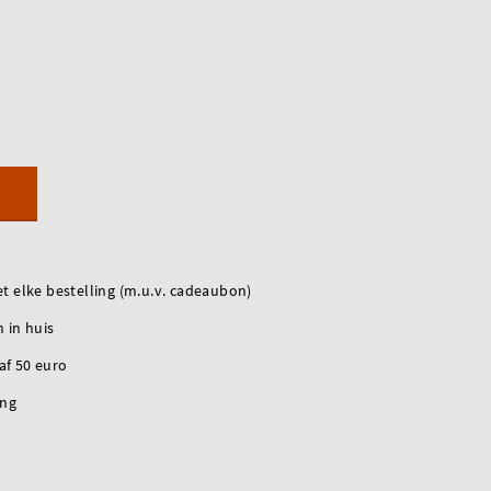
t elke bestelling (m.u.v. cadeaubon)
 in huis
naf 50 euro
ing