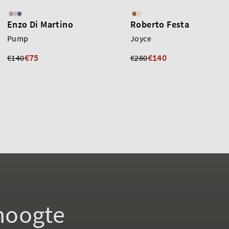
Enzo Di Martino
Roberto Festa
Pump
Joyce
€75
€140
€140
€280
 hoogte