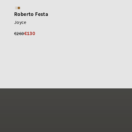
Roberto Festa
Roberto Festa
Joyce
Atena
€130
€150
€260
€325