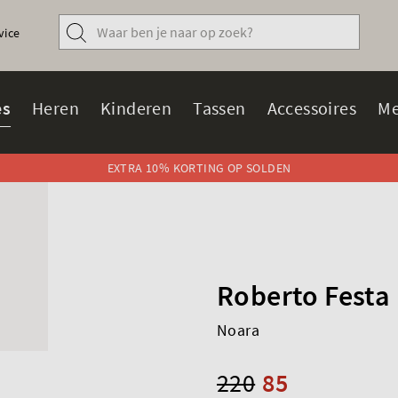
vice
s
Heren
Kinderen
Tassen
Accessoires
Me
EXTRA 10% KORTING OP SOLDEN
Roberto Festa
Noara
220
85