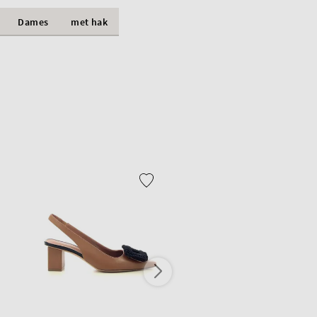
Dames
met hak