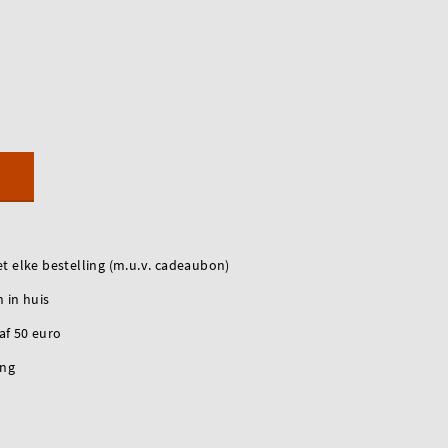
t elke bestelling (m.u.v. cadeaubon)
 in huis
naf 50 euro
ing