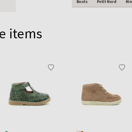
Boots
Petit Nord
Ki
e items