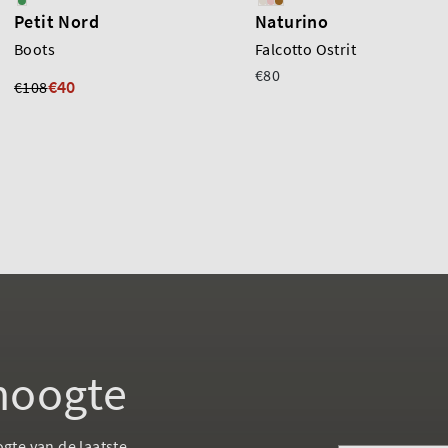
Petit Nord
Naturino
Boots
Falcotto Ostrit
€80
€40
€108
 hoogte
ogte van de laatste