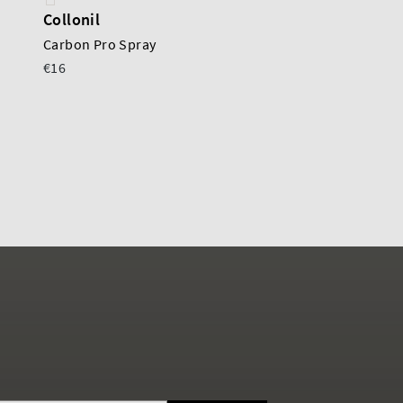
Collonil
Allan K
Carbon Pro Spray
Winnie Flower
€16
€245