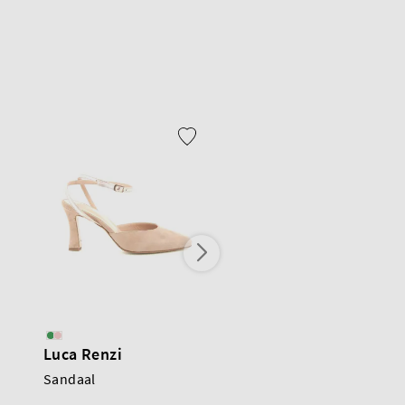
Luca Renzi
Scapa
Sandaal
Sandaal
€215