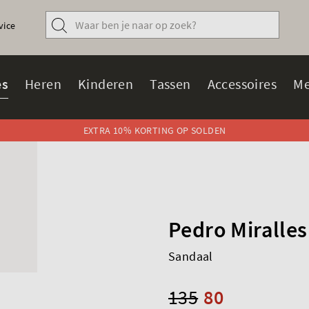
vice
s
Heren
Kinderen
Tassen
Accessoires
Me
EXTRA 10% KORTING OP SOLDEN
Pedro Miralles
Sandaal
135
80