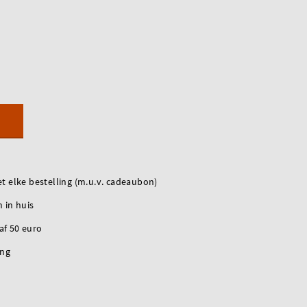
t elke bestelling (m.u.v. cadeaubon)
 in huis
naf 50 euro
ing