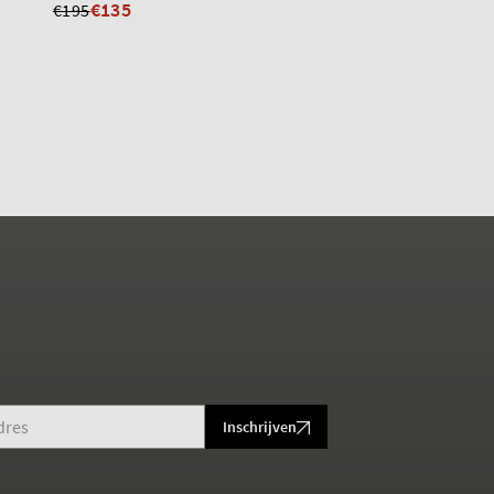
€135
€195
Inschrijven