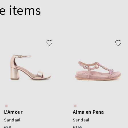
e items
L'Amour
Alma en Pena
Sandaal
Sandaal
€99
€155