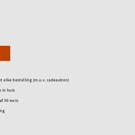
t elke bestelling (m.u.v. cadeaubon)
 in huis
naf 50 euro
ing