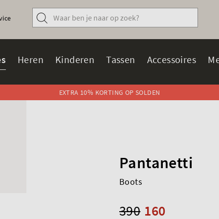
vice
s
Heren
Kinderen
Tassen
Accessoires
Me
EXTRA 10% KORTING OP SOLDEN
Pantanetti
Boots
390
160