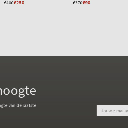
€250
€90
€400
€370
 hoogte
ogte van de laatste