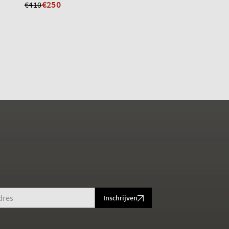
€250
€250
€410
€430
Inschrijven