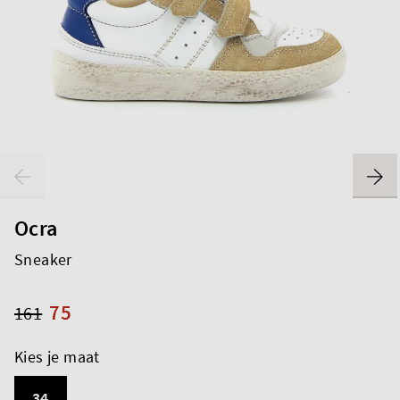
Ocra
Sneaker
75
161
Kies je maat
34