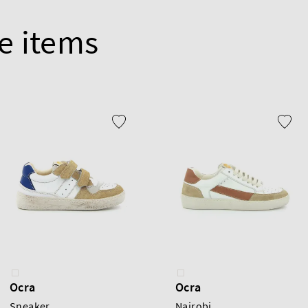
e items
Ocra
Ocra
Sneaker
Nairobi