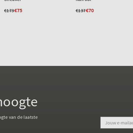
€75
€70
€173
€137
 hoogte
ogte van de laatste