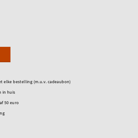
t elke bestelling (m.u.v. cadeaubon)
 in huis
naf 50 euro
ing