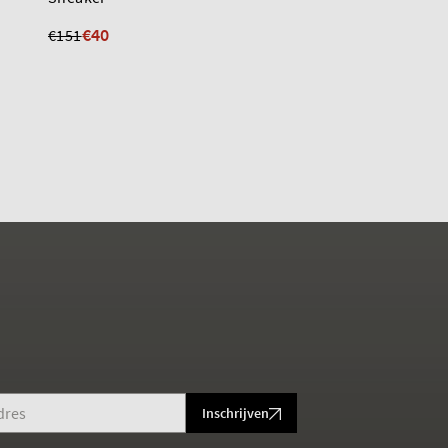
€40
€85
€151
€144
Inschrijven