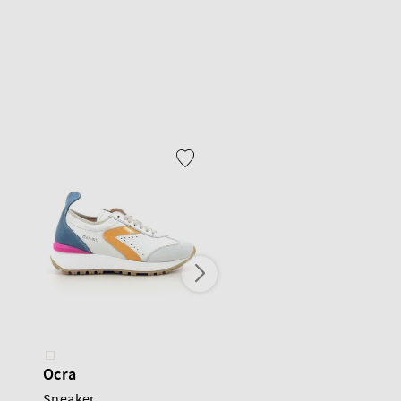
Ocra
Ocra
Sneaker
Nairobi