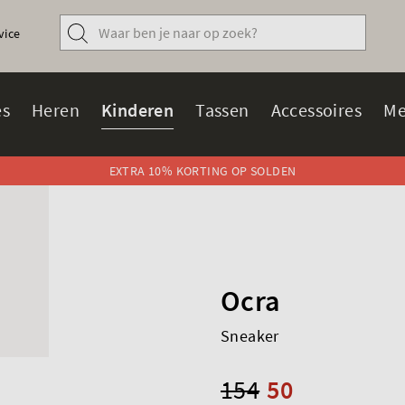
vice
s
Heren
Kinderen
Tassen
Accessoires
Me
EXTRA 10% KORTING OP SOLDEN
Ocra
Sneaker
154
50