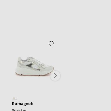
Romagnoli
Beberlis
Sneaker
Sneaker High Top