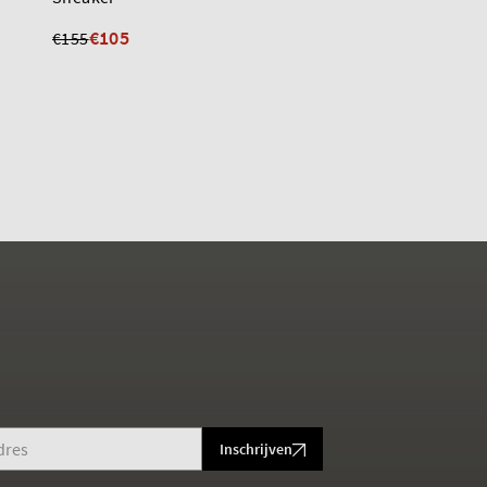
€155
€105
€155
Inschrijven