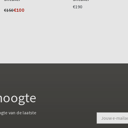
€190
€100
€150
 hoogte
ogte van de laatste