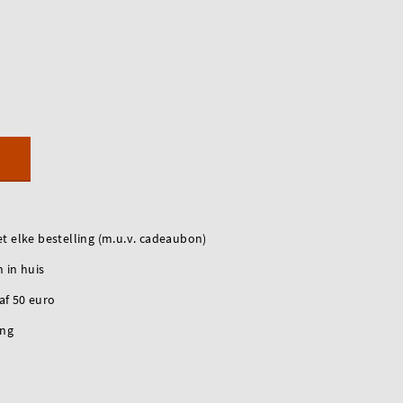
t elke bestelling (m.u.v. cadeaubon)
 in huis
naf 50 euro
ing