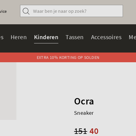
vice
s
Heren
Kinderen
Tassen
Accessoires
Me
EXTRA 10% KORTING OP SOLDEN
Ocra
Sneaker
151
40