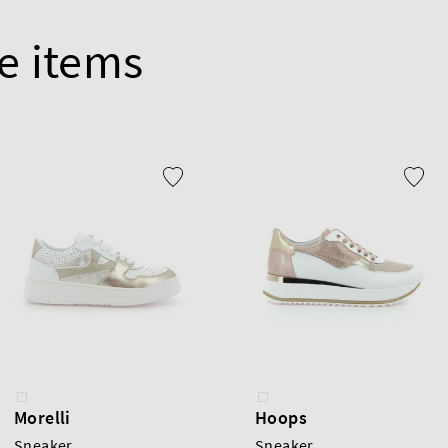
e items
Morelli
Hoops
Sneaker
Sneaker