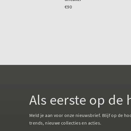
€90
Als eerste op de
Meld je aan voor onze nieuwsbrief. Blijf op de ho
trends, nieuwe collecties en acties.