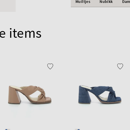
Muiltjes
Nubikk
Dam
e items