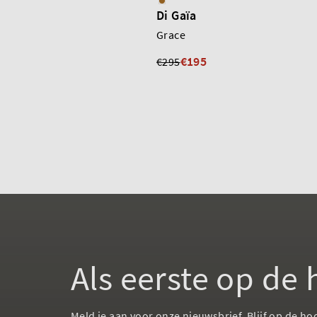
Di Gaïa
Grace
€195
€295
Als eerste op de
Meld je aan voor onze nieuwsbrief. Blijf op de ho