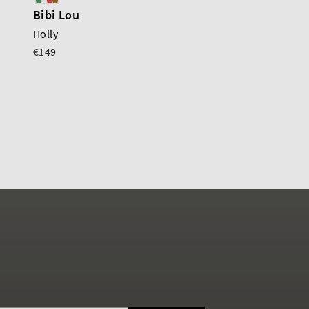
Bibi Lou
AGL
Holly
Ide Slides
€149
€150
€320