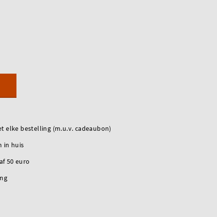
t elke bestelling (m.u.v. cadeaubon)
 in huis
naf 50 euro
ing