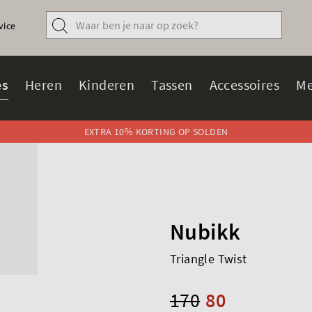
vice
s
Heren
Kinderen
Tassen
Accessoires
Me
EXTRA 10% KORTING OP SOLDEN
Nubikk
Triangle Twist
170
80