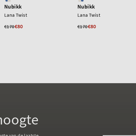
Nubikk
Nubikk
Lana Twist
Lana Twist
€80
€80
€170
€170
 hoogte
ogte van de laatste