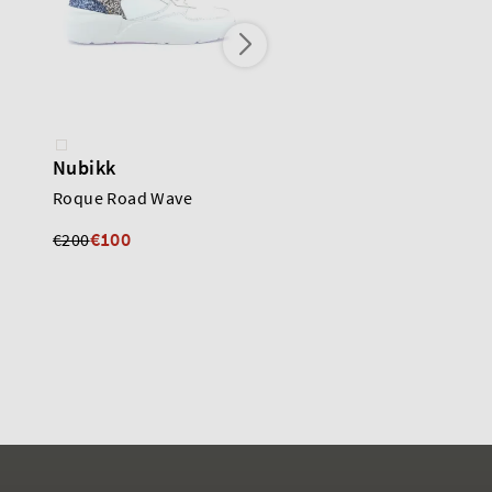
Nubikk
Nubikk
Roque Road Wave
Ross Nomad
€100
€120
€200
€250