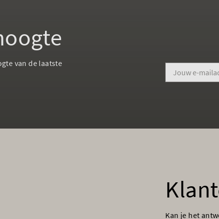
 hoogte
ogte van de laatste
Klant
Kan je het ant