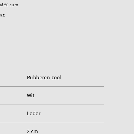
naf 50 euro
ing
Rubberen zool
Wit
Leder
2 cm