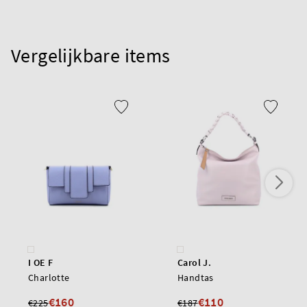
Vergelijkbare items
I OE F
Carol J.
Charlotte
Handtas
€160
€110
€225
€187