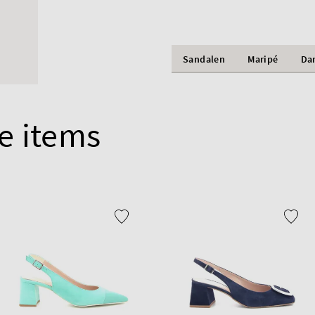
Sandalen
Maripé
Da
e items