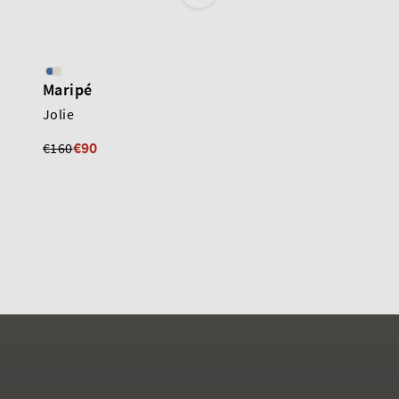
Maripé
Maripé
Jolie
Clarinda
€90
€100
€160
€150