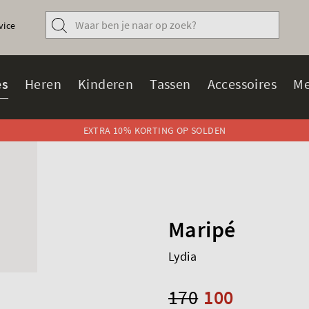
vice
s
Heren
Kinderen
Tassen
Accessoires
Me
EXTRA 10% KORTING OP SOLDEN
Maripé
Lydia
170
100