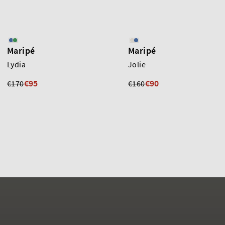
Maripé
Maripé
Lydia
Jolie
€95
€90
€170
€160