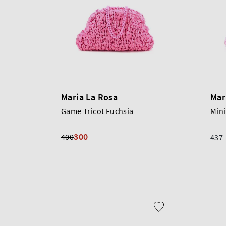
Maria La Rosa
Mar
Game Tricot Fuchsia
Min
300
400
437