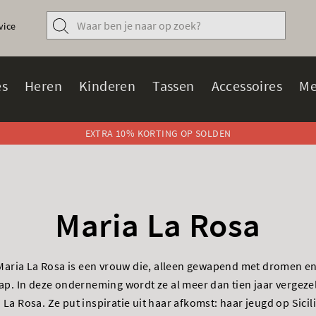
vice
s
Heren
Kinderen
Tassen
Accessoires
Me
EXTRA 10% KORTING OP SOLDEN
Maria La Rosa
Maria La Rosa is een vrouw die, alleen gewapend met dromen en 
p. In deze onderneming wordt ze al meer dan tien jaar vergezel
La Rosa. Ze put inspiratie uit haar afkomst: haar jeugd op Sicil