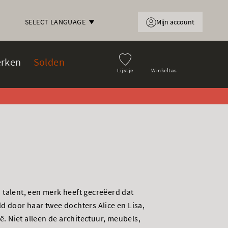
Mijn account
SELECT LANGUAGE
rken
Solden
Lijstje
Winkeltas
talent, een merk heeft gecreëerd dat
d door haar twee dochters Alice en Lisa,
ië. Niet alleen de architectuur, meubels,