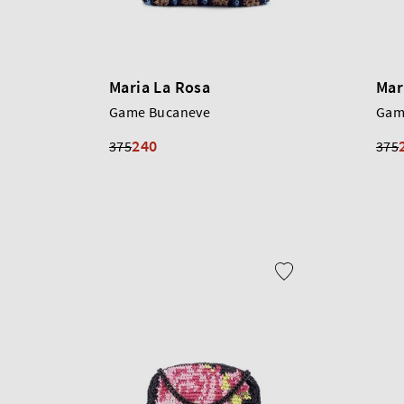
Maria La Rosa
Mar
Game Bucaneve
Gam
240
375
375