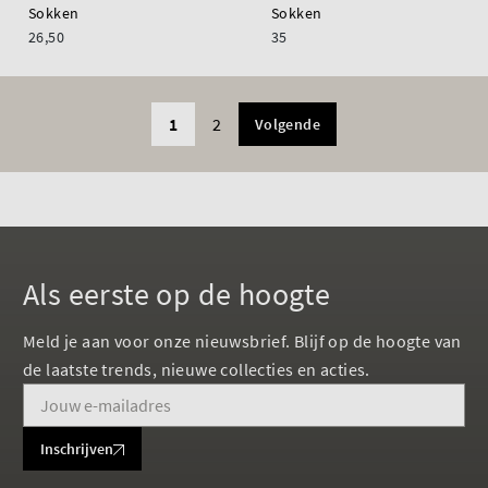
Sokken
Sokken
26,50
35
1
2
Volgende
Als eerste op de hoogte
Meld je aan voor onze nieuwsbrief. Blijf op de hoogte van
de laatste trends, nieuwe collecties en acties.
Inschrijven