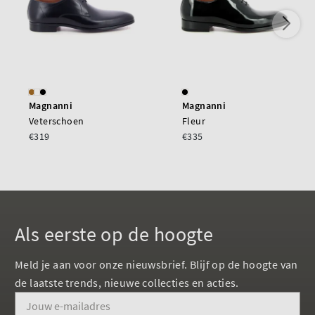
Magnanni
Magnanni
Veterschoen
Fleur
€319
€335
Als eerste op de hoogte
Meld je aan voor onze nieuwsbrief. Blijf op de hoogte van
de laatste trends, nieuwe collecties en acties.