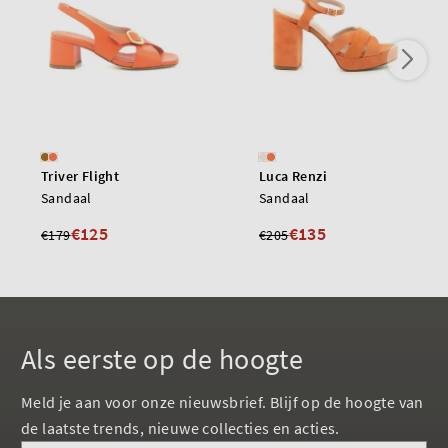
Triver Flight
Luca Renzi
Sandaal
Sandaal
€125
€135
€179
€205
Als eerste op de hoogte
Meld je aan voor onze nieuwsbrief. Blijf op de hoogte van
de laatste trends, nieuwe collecties en acties.