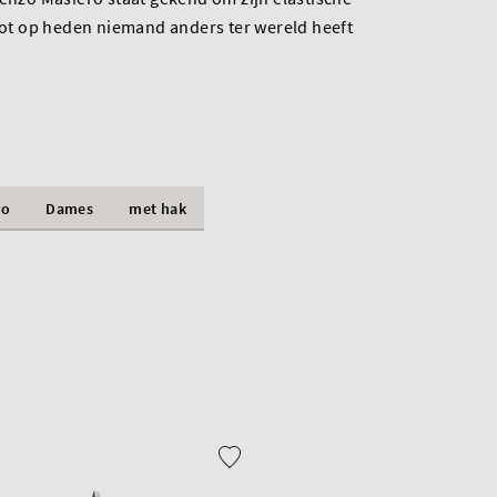
 tot op heden niemand anders ter wereld heeft
ro
Dames
met hak