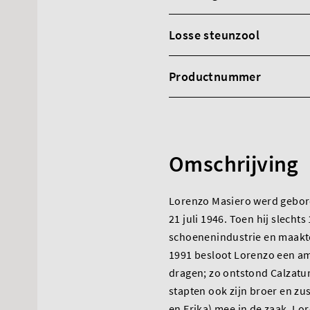
Losse steunzool
Productnummer
Omschrijving
Lorenzo Masiero werd gebore
21 juli 1946. Toen hij slecht
schoenenindustrie en maakte
1991 besloot Lorenzo een am
dragen; zo ontstond Calzatur
stapten ook zijn broer en zus
en Erika) mee in de zaak. Lo