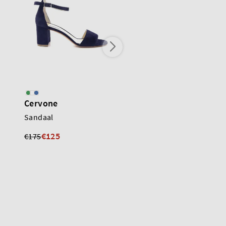
Cervone
Scapa
Sandaal
Sandaal
€125
€125
€175
€175