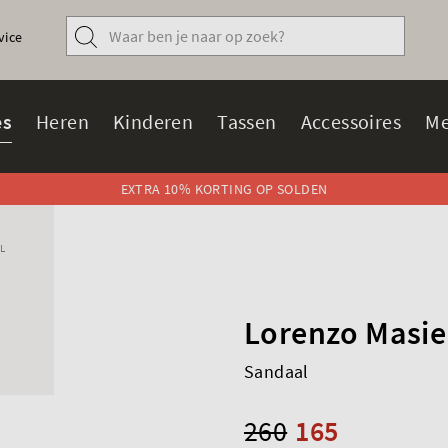
vice
s
Heren
Kinderen
Tassen
Accessoires
Me
EXTRA 10% KORTING OP SOLDEN
L
Lorenzo Masie
Sandaal
260
165