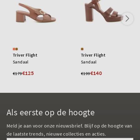
Triver Flight
Triver Flight
Sandaal
Sandaal
€125
€140
€179
€199
Als eerste op de hoogte
Meld je aan voor onze nieuwsbrief. Blijf op de hoogte van
de laatste trends, nieuwe collecties en acties.