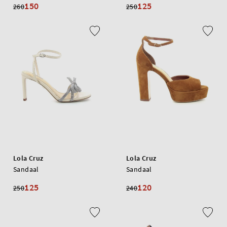
150
125
260
250
Lola Cruz
Lola Cruz
Sandaal
Sandaal
125
120
250
240