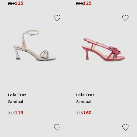
125
125
250
235
Lola Cruz
Lola Cruz
Sandaal
Sandaal
115
160
215
235