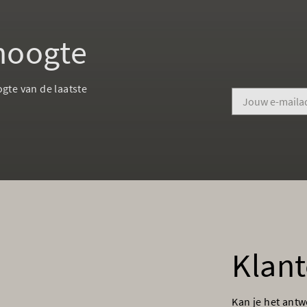
 hoogte
ogte van de laatste
Klant
Kan je het ant