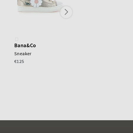
Bana&Co
Romagnoli
Sneaker
Sneaker
€125
€135