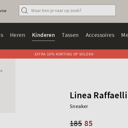
vice
s
Heren
Kinderen
Tassen
Accessoires
Me
EXTRA 10% KORTING OP SOLDEN
ER
Linea Raffaelli
Sneaker
185
85