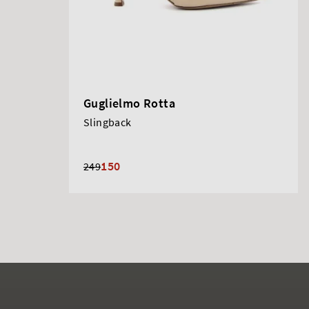
Guglielmo Rotta
Slingback
150
249