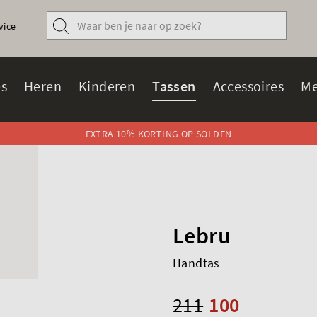
vice
s
Heren
Kinderen
Tassen
Accessoires
Me
EXTRA 10% KORTING OP SOLDEN
Lebru
Handtas
211
100