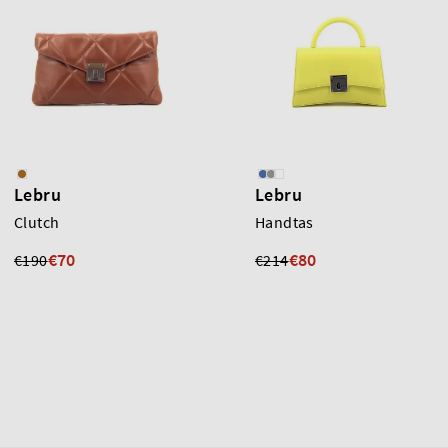
Lebru
Lebru
Clutch
Handtas
€70
€80
€190
€214