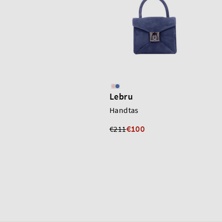
Lebru
Handtas
€100
€211