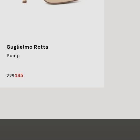
Guglielmo Rotta
Pump
135
229