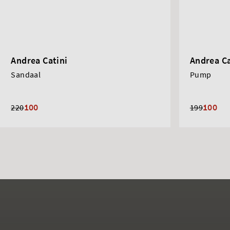
Andrea Catini
Andrea Ca
Sandaal
Pump
100
100
220
199