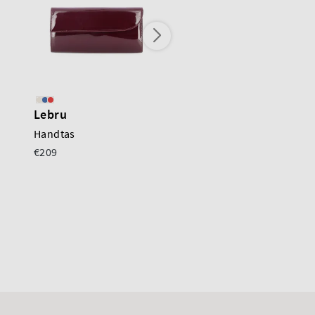
Lebru
Lebru
Handtas
Clutch
€209
€130
€175