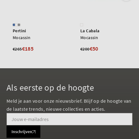
Pertini
La Cabala
Mocassin
Mocassin
€185
€50
€265
€200
Als eerste op de hoogte
Meld je aan voor onze nieuwsbrief. Blijf op de hoogte van
de laatste trends, nieuwe collecties en acties.
Inschrijven