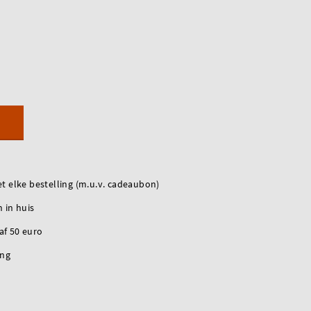
t elke bestelling (m.u.v. cadeaubon)
 in huis
naf 50 euro
ing