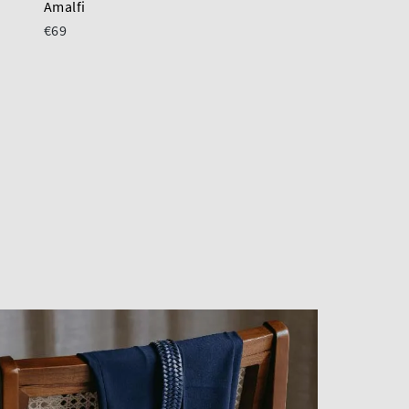
Amalfi
Cefalu
€69
€69