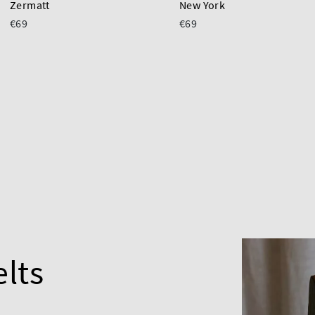
Zermatt
New York
€69
€69
elts