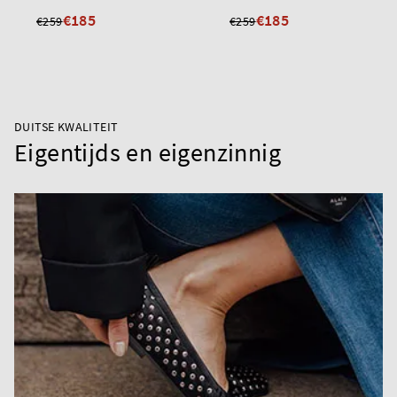
€185
€185
€259
€259
DUITSE KWALITEIT
Eigentijds en eigenzinnig