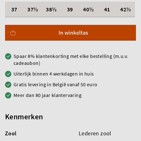
37
37½
38½
39
40½
41
42½
In winkeltas
Spaar 8% klantenkorting met elke bestelling (m.u.v.
cadeaubon)
Uiterlijk binnen 4 werkdagen in huis
Gratis levering in België vanaf 50 euro
Meer dan 80 jaar klantervaring
Kenmerken
Zool
Lederen zool