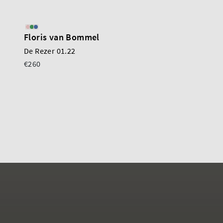
Floris van Bommel
Kosma
De Rezer 01.22
Anna
€260
€180