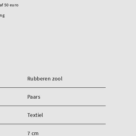
naf 50 euro
ing
Rubberen zool
Paars
Textiel
7 cm