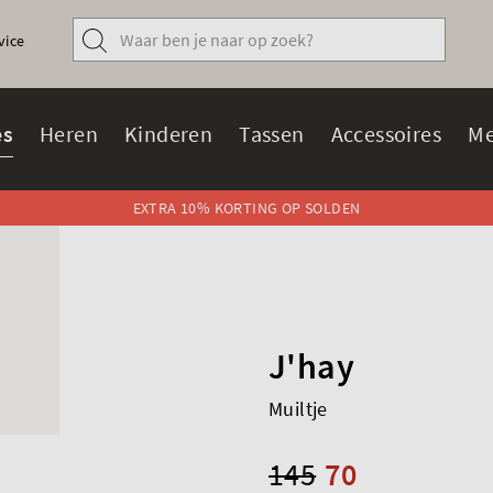
vice
s
Heren
Kinderen
Tassen
Accessoires
Me
EXTRA 10% KORTING OP SOLDEN
J'hay
Muiltje
145
70