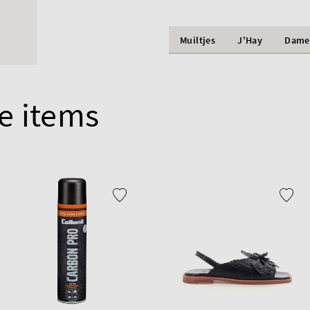
Muiltjes
J'Hay
Dame
e items