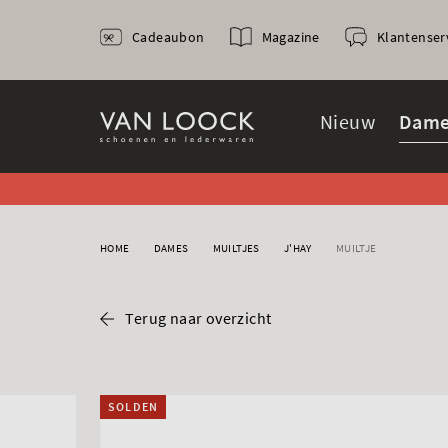
Cadeaubon
Magazine
Klantenser
Nieuw
Dame
HOME
DAMES
MUILTJES
J'HAY
MUILTJE
Terug naar overzicht
SOLDEN