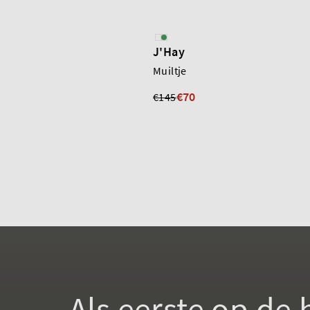
J'Hay
Muiltje
€70
€145
Als eerste op de