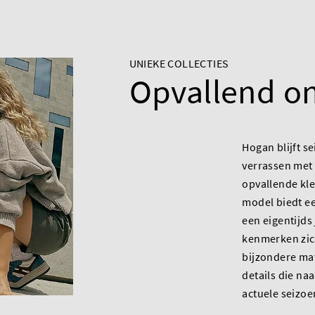
UNIEKE COLLECTIES
Opvallend o
Hogan blijft s
verrassen met 
opvallende kle
model biedt e
een eigentijds 
kenmerken zic
bijzondere mat
details die na
actuele seizoe