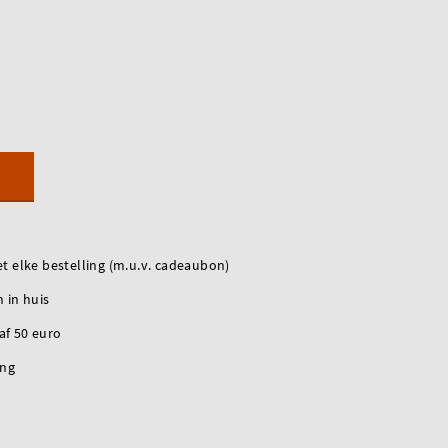
t elke bestelling (m.u.v. cadeaubon)
 in huis
naf 50 euro
ing