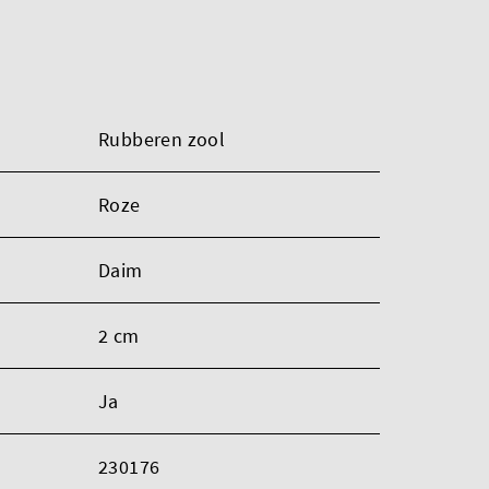
Rubberen zool
Roze
Daim
2 cm
Ja
230176