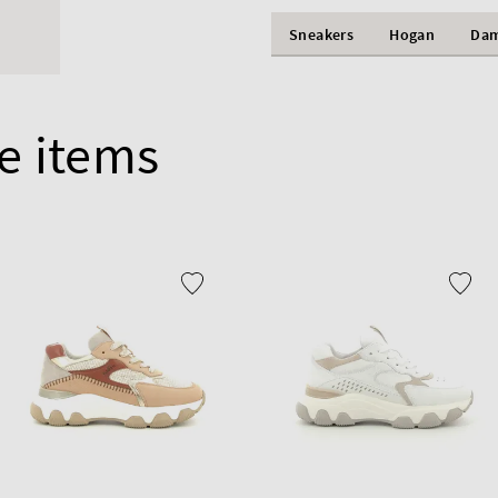
Sneakers
Hogan
Da
e items