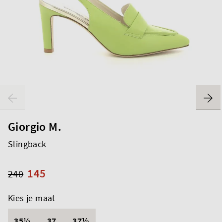
Giorgio M.
Slingback
145
240
Kies je maat
35½
37
37½