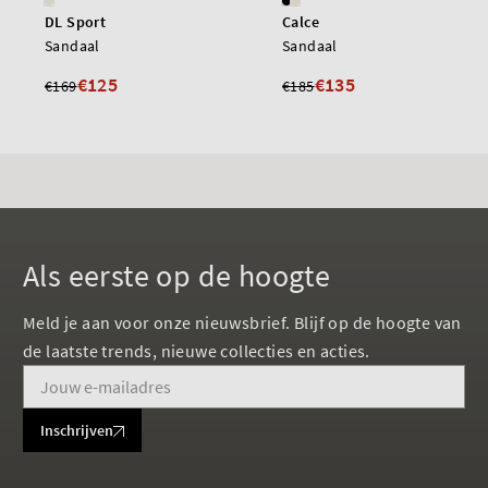
DL Sport
Calce
Sandaal
Sandaal
€125
€135
€169
€185
Als eerste op de hoogte
Meld je aan voor onze nieuwsbrief. Blijf op de hoogte van
de laatste trends, nieuwe collecties en acties.
Inschrijven