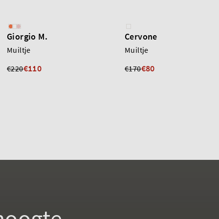
Giorgio M.
Cervone
Muiltje
Muiltje
€110
€80
€220
€170
 hoogte