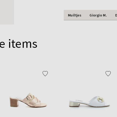
Muiltjes
Giorgio M.
e items