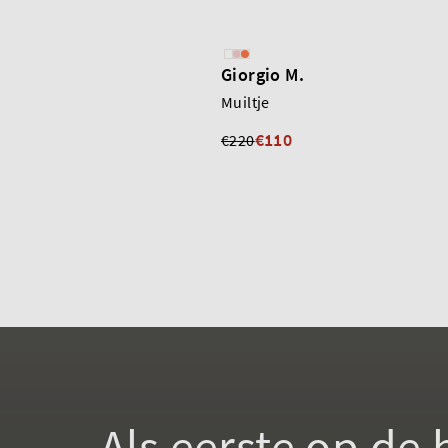
Giorgio M.
Muiltje
€110
€220
Als eerste op de