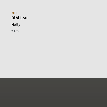
Bibi Lou
Gabor
Holly
Muiltje
€159
€80