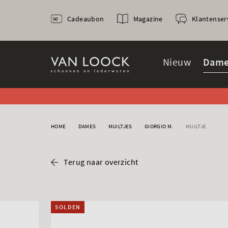
Cadeaubon
Magazine
Klantenser
Nieuw
Dame
HOME
DAMES
MUILTJES
GIORGIO M.
MUILTJE
Terug naar overzicht
SOLDEN