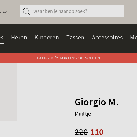
vice
s
Heren
Kinderen
Tassen
Accessoires
Me
EXTRA 10% KORTING OP SOLDEN
Giorgio M.
Muiltje
220
110