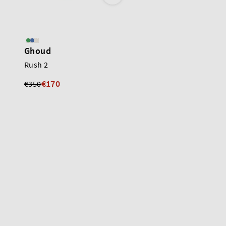
Ghoud
Ghoud
Rush 2
Rush GR2
€170
€150
€350
€250