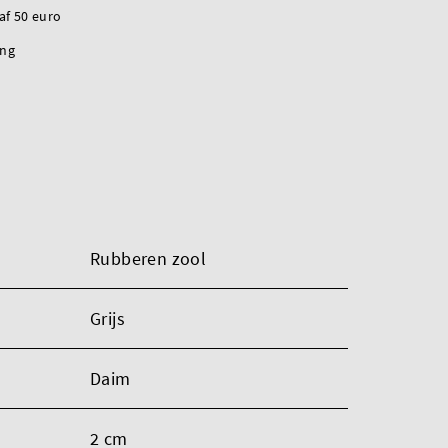
naf 50 euro
ing
Rubberen zool
Grijs
Daim
2 cm