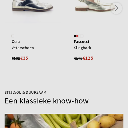
Ocra
Pascucci
Veterschoen
Slingback
€35
€125
€132
€175
STIJLVOL & DUURZAAM
Een klassieke know-how