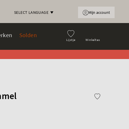
Mijn account
SELECT LANGUAGE
rken
Solden
Lijstje
Winkeltas
mmel