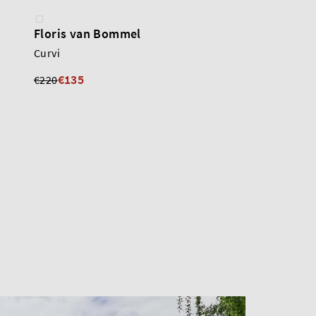
Floris van Bommel
Floris van Bommel
Curvi
Noppi
€135
€135
€220
€240