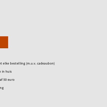
t elke bestelling (m.u.v. cadeaubon)
 in huis
naf 50 euro
ing