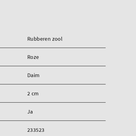
Rubberen zool
Roze
Daim
2 cm
Ja
233523