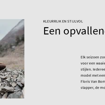
KLEURRIJK EN STIJLVOL
Een opvalle
Elk seizoen zo
voor een waai
stijlen. Iedere
model met een
Floris Van Bom
stapper, de mo