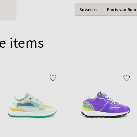
Sneakers
Floris van Bo
e items