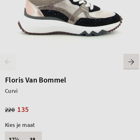
Floris Van Bommel
Curvi
135
220
Kies je maat
37½
38