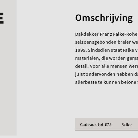
Omschrijving
Dakdekker Franz Falke-Rohen
seizoensgebonden breier werkt
1895. Sindsdien staat Falke
materialen, die worden gema
detail. Voor alle mensen wer
juist ondervonden hebben dat
allerbeste te kunnen belone
Cadeaus tot €75
Falke