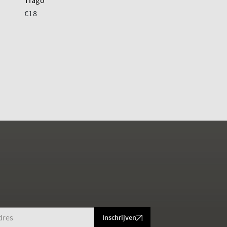
Tiago
Step High Black
€18
€11
Inschrijven