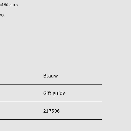
naf 50 euro
ing
Blauw
Gift guide
217596