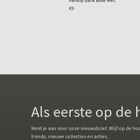
Family Dark Blue Mel.
€9
Als eerste op de
Meld je aan voor onze nieuwsbrief. Blijf op de ho
trends, nieuwe collecties en acties.