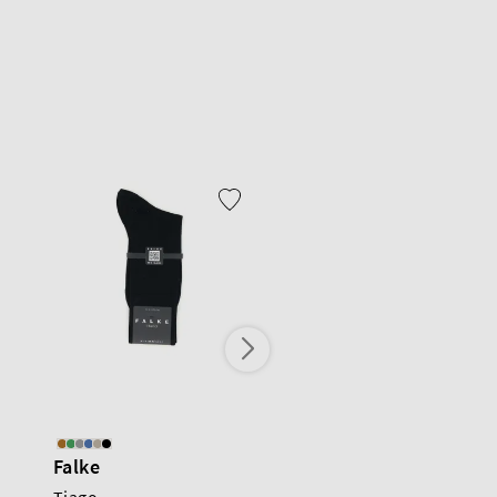
Falke
Falke