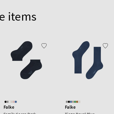
e items
Falke
Falke