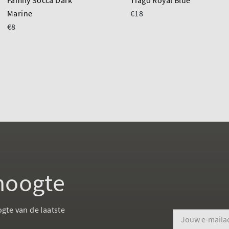
Family Socca Dark
Tiago Royal Blue
Marine
€18
€8
 hoogte
ogte van de laatste