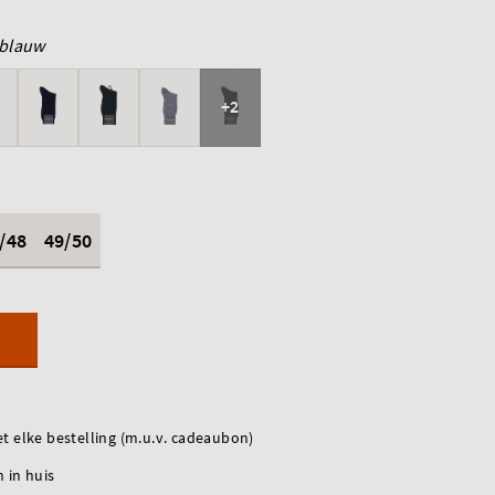
blauw
+2
/48
49/50
t elke bestelling (m.u.v. cadeaubon)
 in huis