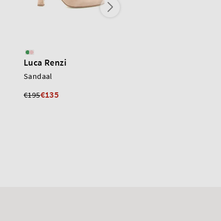
Luca Renzi
Scapa
Sandaal
Sandaal
€215
€135
€195