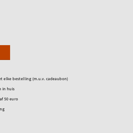
t elke bestelling (m.u.v. cadeaubon)
 in huis
naf 50 euro
ing