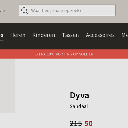
vice
s
Heren
Kinderen
Tassen
Accessoires
Me
EXTRA 10% KORTING OP SOLDEN
Dyva
Sandaal
215
50