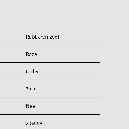
Rubberen zool
Roze
Leder
7 cm
Nee
206059