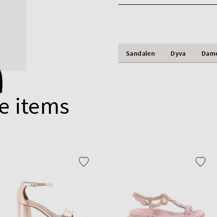
Sandalen
Dyva
Dam
e items