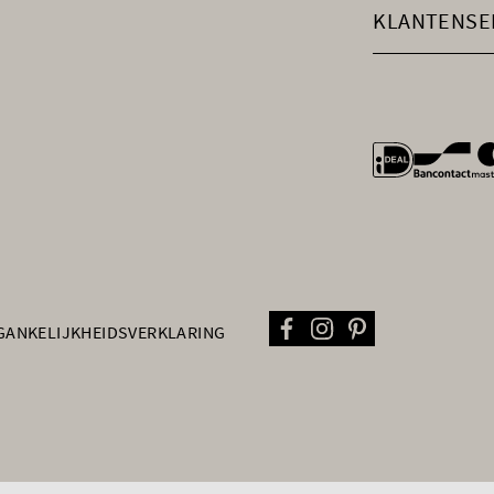
KLANTENSE
general.payme
GANKELIJKHEIDSVERKLARING