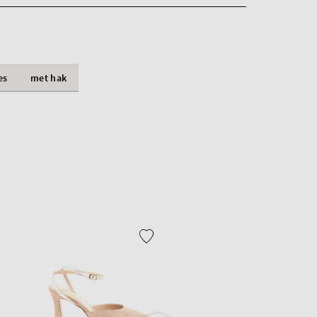
es
met hak