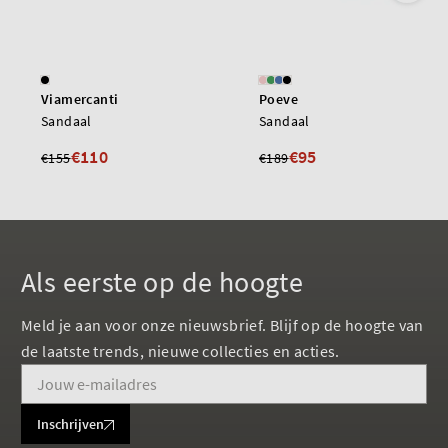
Viamercanti
Poeve
Sandaal
Sandaal
€110
€95
€155
€189
Als eerste op de hoogte
Meld je aan voor onze nieuwsbrief. Blijf op de hoogte van
de laatste trends, nieuwe collecties en acties.
Inschrijven