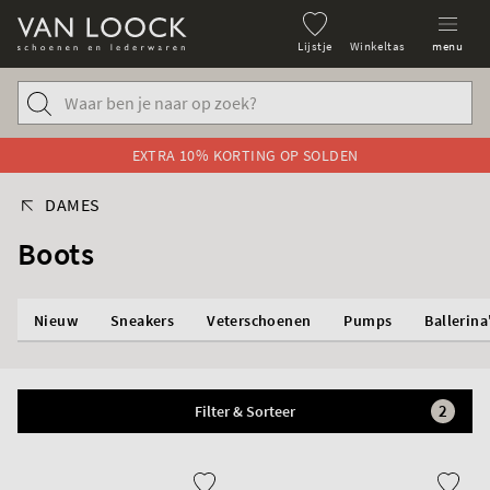
Lijstje
Winkeltas
menu
EXTRA 10% KORTING OP SOLDEN
DAMES
Boots
Nieuw
Sneakers
Veterschoenen
Pumps
Ballerina
2
Filter & Sorteer