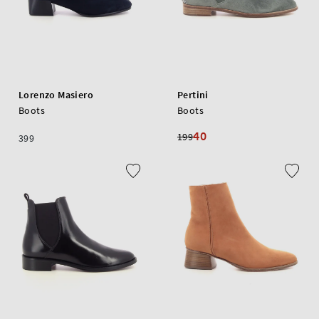
Lorenzo Masiero
Pertini
Boots
Boots
40
199
399