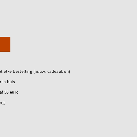
t elke bestelling (m.u.v. cadeaubon)
 in huis
naf 50 euro
ing