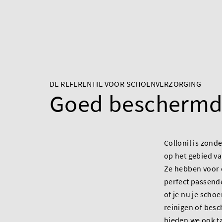
DE REFERENTIE VOOR SCHOENVERZORGING
Goed bescherm
Collonil is zonde
op het gebied v
Ze hebben voor e
perfect passend
of je nu je scho
reinigen of bes
bieden we ook t