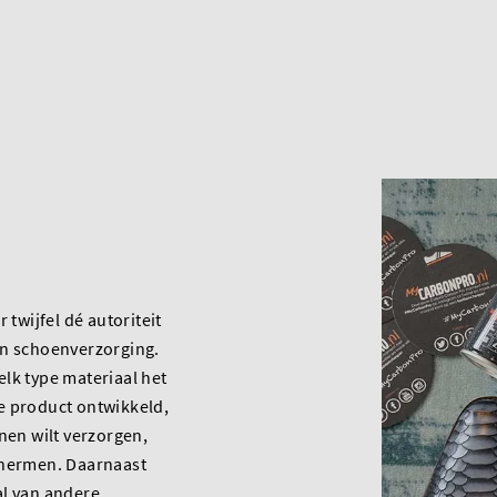
d
r twijfel dé autoriteit
an schoenverzorging.
lk type materiaal het
e product ontwikkeld,
enen wilt verzorgen,
chermen. Daarnaast
al van andere