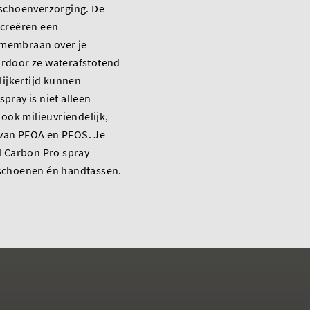
 schoenverzorging. De
 creëren een
membraan over je
rdoor ze waterafstotend
lijkertijd kunnen
pray is niet alleen
 ook milieuvriendelijk,
ij van PFOA en PFOS. Je
l Carbon Pro spray
schoenen én handtassen.