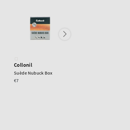
Collonil
Collonil
Suède Nubuck Box
Luxe uitwrijfborstel
€7
17cm
€9