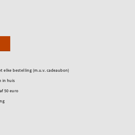
t elke bestelling (m.u.v. cadeaubon)
 in huis
naf 50 euro
ing