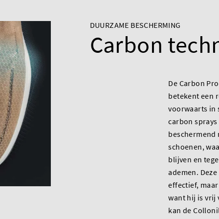
DUURZAME BESCHERMING
Carbon tech
De Carbon Pro-
betekent een r
voorwaarts in
carbon sprays
beschermend 
schoenen, waa
blijven en tege
ademen. Deze s
effectief, maar
want hij is vr
kan de
Colloni