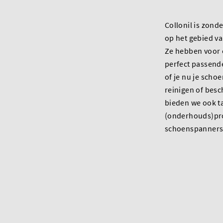
Collonil is zonde
op het gebied v
Ze hebben voor e
perfect passend
of je nu je scho
reinigen of bes
bieden we ook t
(onderhouds)pro
schoenspanners 