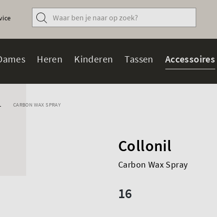
vice
Dames
Heren
Kinderen
Tassen
Accessoires
L
CARBON WAX SPRAY
Collonil
Carbon Wax Spray
16