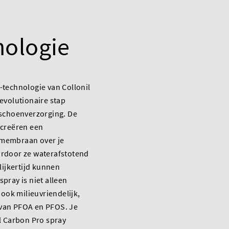
nologie
technologie van Collonil
evolutionaire stap
 schoenverzorging. De
 creëren een
membraan over je
rdoor ze waterafstotend
lijkertijd kunnen
pray is niet alleen
 ook milieuvriendelijk,
ij van PFOA en PFOS. Je
l Carbon Pro spray