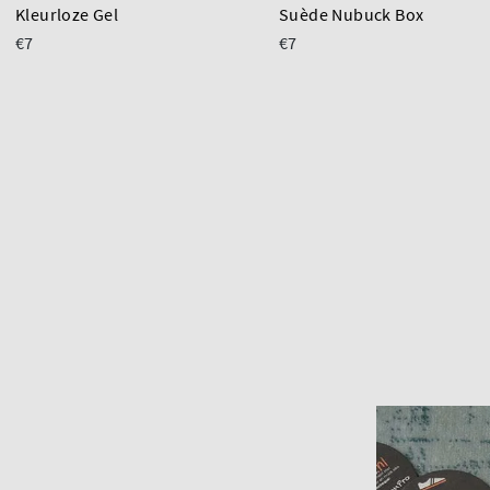
Kleurloze Gel
Suède Nubuck Box
€7
€7
d