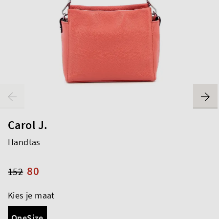
Carol J.
Handtas
80
152
Kies je maat
OneSize