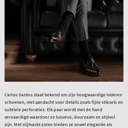
Carlos Santos staat bekend om zijn hoogwaardige lederen
schoenen, met aandacht voor details zoals fijne stiksels en
subtiele perforaties. Elk paar wordt met de hand
vervaardigd waardoor ze luxueus, duurzaam en stijlvol
zijn. Met slijtvaste zolen bieden ze zowel elegantie als