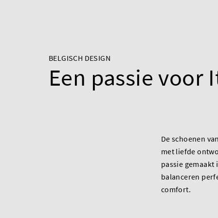
BELGISCH DESIGN
Een passie voor I
De schoenen va
met liefde ontwo
passie gemaakt in
balanceren perfe
comfort.