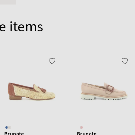
e items
Brunate
Brunate