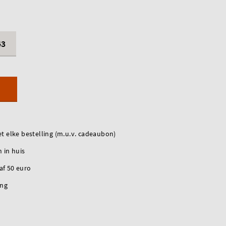
43
t elke bestelling (m.u.v. cadeaubon)
 in huis
naf 50 euro
ing