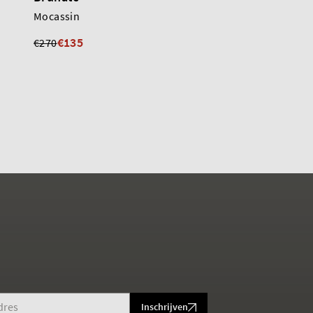
Mocassin
Mocassin
€135
€185
€270
€275
Inschrijven