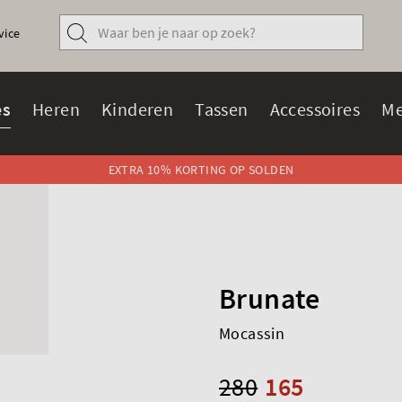
vice
s
Heren
Kinderen
Tassen
Accessoires
Me
EXTRA 10% KORTING OP SOLDEN
Brunate
Mocassin
280
165