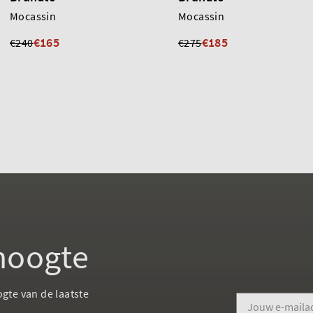
Mocassin
Mocassin
€165
€185
€240
€275
 hoogte
ogte van de laatste