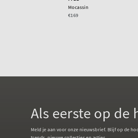
Mocassin
€169
Als eerste op de
Meld je aan voor onze nieuwsbrief. Blijf op de ho
trends, nieuwe collecties en acties.