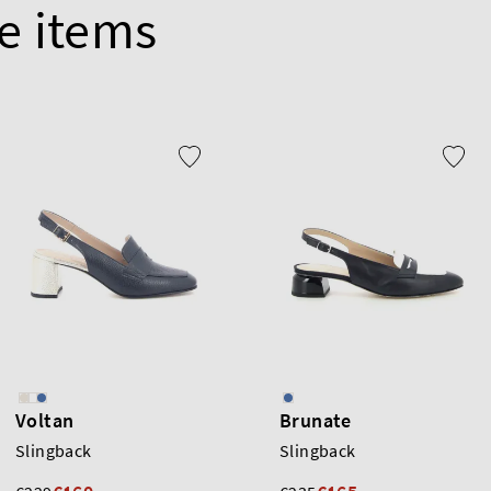
e items
Voltan
Brunate
Slingback
Slingback