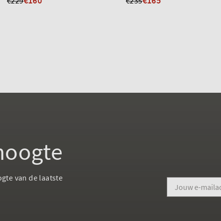
€160
€165
€229
€235
 hoogte
ogte van de laatste