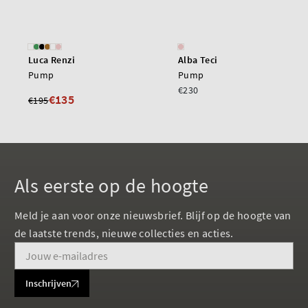
Luca Renzi
Alba Teci
Pump
Pump
€230
€135
€195
Als eerste op de hoogte
Meld je aan voor onze nieuwsbrief. Blijf op de hoogte van
de laatste trends, nieuwe collecties en acties.
Inschrijven