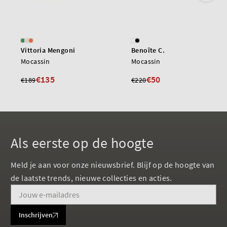
Vittoria Mengoni
Benoîte C.
Mocassin
Mocassin
€135
€50
€189
€220
Als eerste op de hoogte
Meld je aan voor onze nieuwsbrief. Blijf op de hoogte van
de laatste trends, nieuwe collecties en acties.
Inschrijven