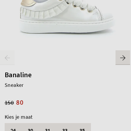
Banaline
Sneaker
80
150
Kies je maat
24
30
31
33
35