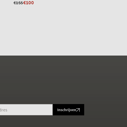
€100
€75
€155
€155
Inschrijven