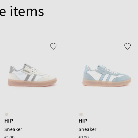
e items
HIP
HIP
Sneaker
Sneaker
€100
€100