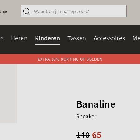
vice
s
Heren
Kinderen
Tassen
Accessoires
Me
EXTRA 10% KORTING OP SOLDEN
Banaline
Sneaker
140
65