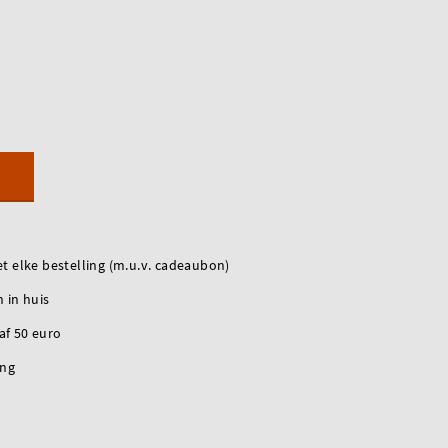
t elke bestelling (m.u.v. cadeaubon)
 in huis
naf 50 euro
ing