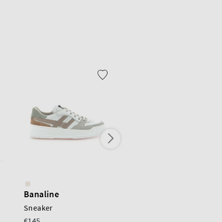
Banaline
Banaline
Sneaker
Sneaker
€145