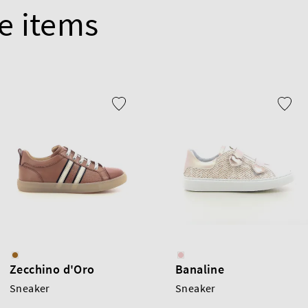
e items
Zecchino d'Oro
Banaline
Sneaker
Sneaker