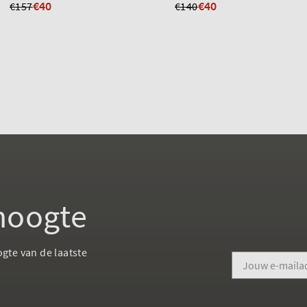
€40
€40
€157
€140
 hoogte
ogte van de laatste