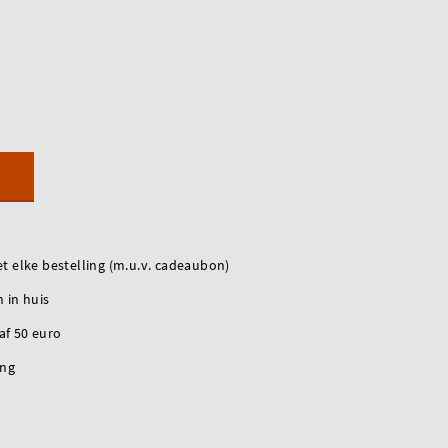
t elke bestelling (m.u.v. cadeaubon)
 in huis
naf 50 euro
ing