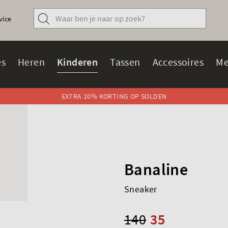
vice
s
Heren
Kinderen
Tassen
Accessoires
Me
EXTRA 10% KORTING OP SOLDEN
Banaline
Sneaker
140
35