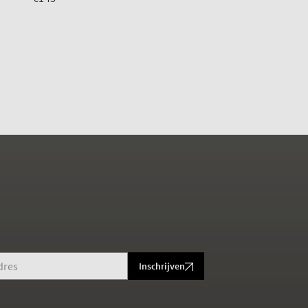
€70
€140
Inschrijven